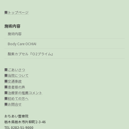
■トップページ
施術内容
施術内容
Body Care OCHIAI
酸素カプセル『Ｏ2プライム』
■ごあいさつ
■当院について
■交通事故
■患者様の声
■治療家の推薦コメント
■初めての方へ
■お問合せ
おちあい整骨院
栃木県栃木市片柳町2-3-46
TEL 0282-51-9000