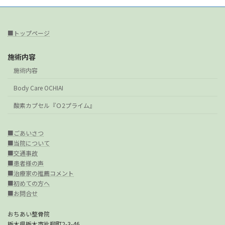
■トップページ
施術内容
施術内容
Body Care OCHIAI
酸素カプセル『Ｏ2プライム』
■ごあいさつ
■当院について
■交通事故
■患者様の声
■治療家の推薦コメント
■初めての方へ
■お問合せ
おちあい整骨院
栃木県栃木市片柳町2-3-46