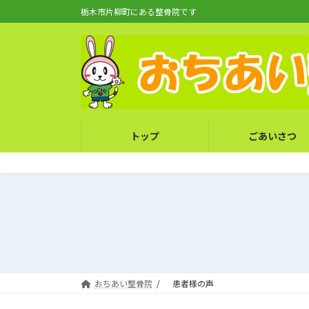
コ
ナ
栃木市片柳町にある整骨院です
ン
ビ
テ
ゲ
ン
ー
ツ
シ
へ
ョ
ス
ン
キ
に
トップ
ごあいさつ
ッ
移
プ
動
おちあい整骨院
患者様の声