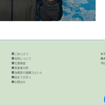
■ごあいさつ
お
■当院について
栃
■交通事故
TEL
■患者様の声
■治療家の推薦コメント
■初めての方へ
■お問合せ