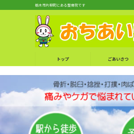
コ
ナ
栃木市片柳町にある整骨院です
ン
ビ
テ
ゲ
ン
ー
ツ
シ
へ
ョ
ス
ン
キ
に
トップ
ごあいさつ
ッ
移
プ
動