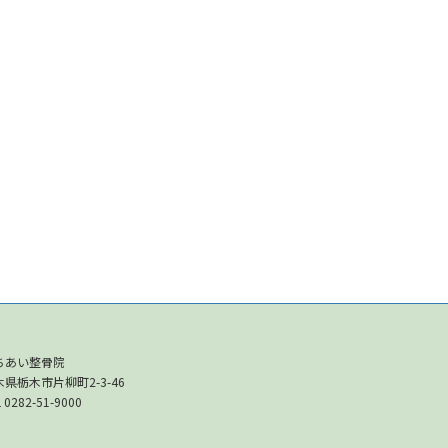
ちあい整骨院
木県栃木市片柳町2-3-46
 0282-51-9000