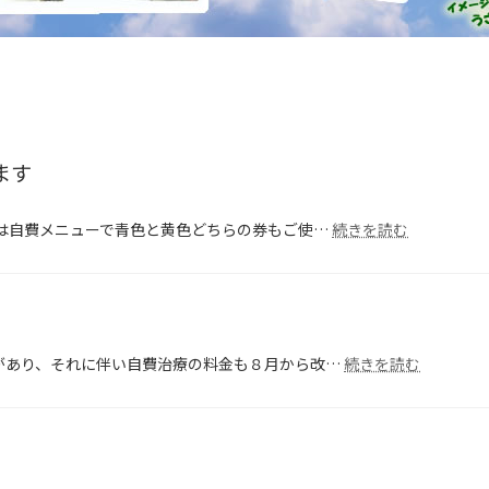
ます
:
では自費メニューで青色と黄色どちらの券もご使…
続きを読む
◉
と
ち
介
商
品
:
があり、それに伴い自費治療の料金も８月から改…
続きを読む
券、
◉
自
自
費
費
メ
治
ニ
療