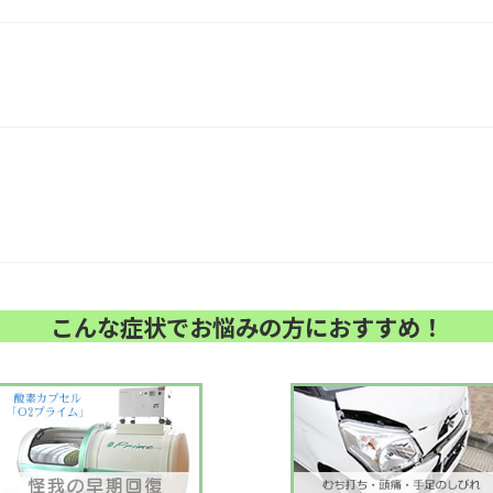
ュ
の
ー
料
で
金
使
改
え
定
ま
す
。
こんな症状でお悩みの方におすすめ！