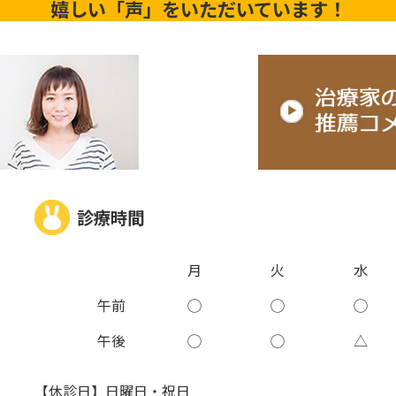
嬉しい「声」をいただいています！
診療時間
月
火
水
午前
◯
◯
◯
午後
◯
◯
△
【休診日】日曜日・祝日