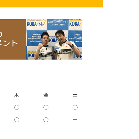
木
金
土
◯
◯
◯
◯
◯
ー