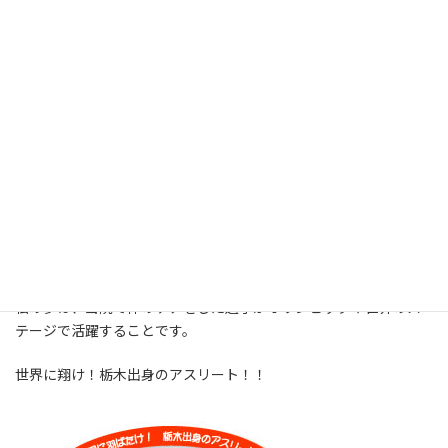
だから私は『スポーツする体をケアする方法』や『ケガした体を
回復させる方法』を学びました。
そしてそれを仕事とし、大好きなスポーツをする選手たちを「支
える側」からサポートしています。
若い人達には、スポーツで活躍する夢に向かって頑張ってほしいの
です。（その夢に向かいたくても向かえない人もいるからです。）
ジュニアの時期から早く治そう、早く復帰しようと自分から思う
ことが大事になります。
ケガや体のトラブルが発生したら、私がそれを乗り越えるお手伝
いをします。
選手の心と体に「大丈夫！」と言って、戻れるところまで一緒に進
んで行きます。
私の夢は、当院で体のケアをした選手がオリンピックや世界のス
テージで活躍することです。
世界に翔け！栃木出身のアスリート！！