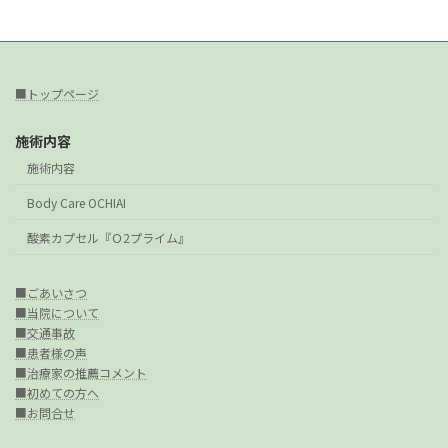
■トップページ
施術内容
施術内容
Body Care OCHIAI
酸素カプセル『Ｏ2プライム』
■ごあいさつ
■当院について
■交通事故
■患者様の声
■治療家の推薦コメント
■初めての方へ
■お問合せ