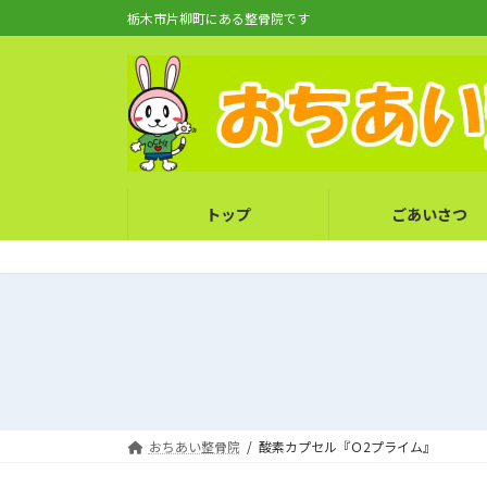
コ
ナ
栃木市片柳町にある整骨院です
ン
ビ
テ
ゲ
ン
ー
ツ
シ
へ
ョ
ス
ン
キ
に
トップ
ごあいさつ
ッ
移
プ
動
おちあい整骨院
酸素カプセル『Ｏ2プライム』