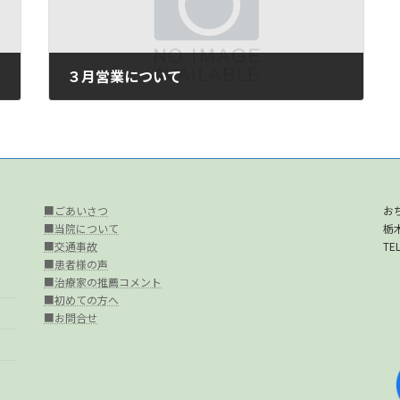
３月営業について
2026年3月17日
■ごあいさつ
お
■当院について
栃
■交通事故
TEL
■患者様の声
■治療家の推薦コメント
■初めての方へ
■お問合せ