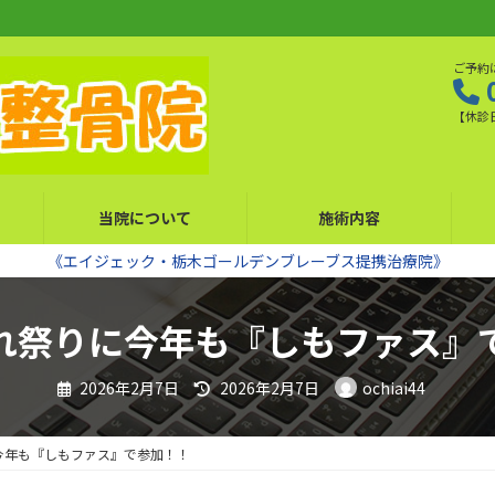
ご予約
【休診
当院について
施術内容
《エイジェック・栃木ゴールデンブレーブス提携治療院》
れ祭りに今年も『しもファス』
最
2026年2月7日
2026年2月7日
ochiai44
終
更
新
日
今年も『しもファス』で参加！！
時
: