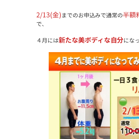
2/13(金)
半額
までのお申込みで通常の
で
、
新たな美ボディな自分
４月には
にな