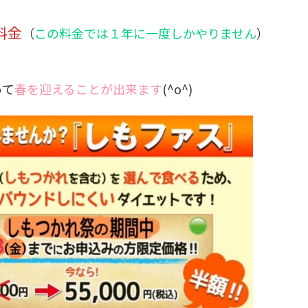
料金
（
この料金では１年に一度しかやりません
）
って
春を迎えることが出来ます
(^o^)