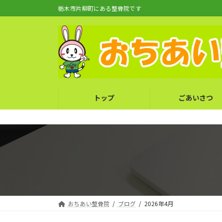
コ
ナ
栃木市片柳町にある整骨院です
ン
ビ
テ
ゲ
ン
ー
ツ
シ
へ
ョ
ス
ン
キ
に
トップ
ごあいさつ
ッ
移
プ
動
おちあい整骨院
ブログ
2026年4月