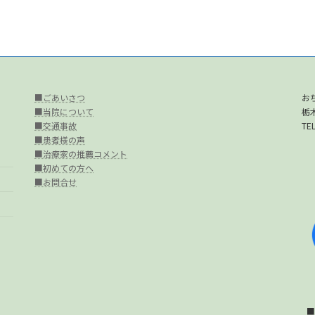
■ごあいさつ
お
■当院について
栃
■交通事故
TEL
■患者様の声
■治療家の推薦コメント
■初めての方へ
■お問合せ
■